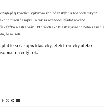
a v najlepšej kondícii. Vplyvom spoločenských a hospodárskych
ekonomikou časopisu, a tak sa rozhodol hľadať nového
šak ťažko niesli správu, ktorá ich ako blesk z jasného neba zasiahla
o, že museli...
edplaťte si časopis klasicky, elektronicky alebo
sopisu na celý rok.