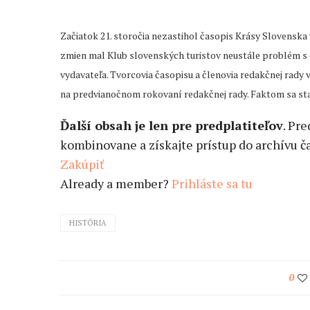
Začiatok 21. storočia nezastihol časopis Krásy Slovensk
zmien mal Klub slovenských turistov neustále problém s 
vydavateľa. Tvorcovia časopisu a členovia redakčnej rady v
na predvianočnom rokovaní redakčnej rady. Faktom sa stal
Ďalší obsah je len pre predplatiteľov
. Pr
kombinovane a získajte prístup do archívu ča
Zakúpiť
Already a member?
Prihláste sa tu
HISTÓRIA
0