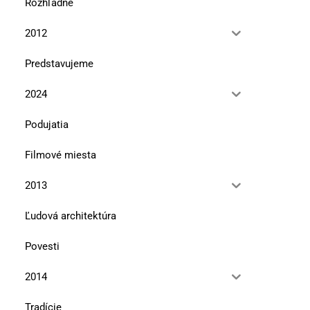
Rozhľadne
2012
Čadca a deti vojny
Pohľad zvonku
Predstavujeme
13. januára 2026
11. júla 2025
2024
Podujatia
Filmové miesta
2013
Ľudová architektúra
Povesti
2014
Tradície