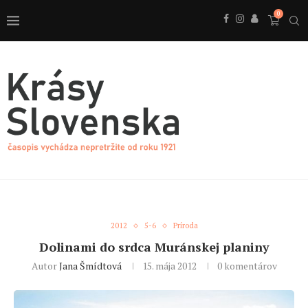
0
2012
5-6
Príroda
Dolinami do srdca Muránskej planiny
Autor
Jana Šmídtová
15. mája 2012
0 komentárov