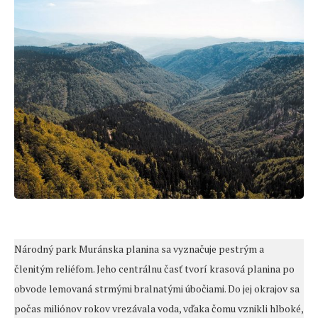
Národný park Muránska planina sa vyznačuje pestrým a
členitým reliéfom. Jeho centrálnu časť tvorí krasová planina po
obvode lemovaná strmými bralnatými úbočiami. Do jej okrajov sa
počas miliónov rokov vrezávala voda, vďaka čomu vznikli hlboké,