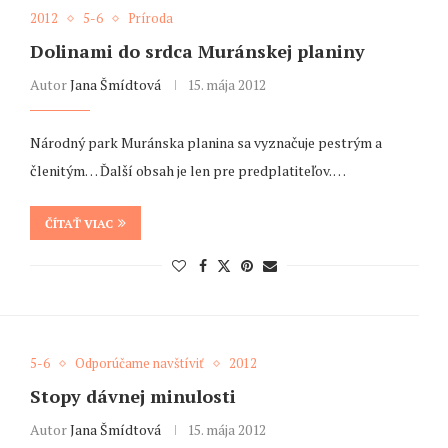
2012
5-6
Príroda
Dolinami do srdca Muránskej planiny
Autor
Jana Šmídtová
15. mája 2012
Národný park Muránska planina sa vyznačuje pestrým a
členitým… Ďalší obsah je len pre predplatiteľov. …
ČÍTAŤ VIAC
5-6
Odporúčame navštíviť
2012
Stopy dávnej minulosti
Autor
Jana Šmídtová
15. mája 2012