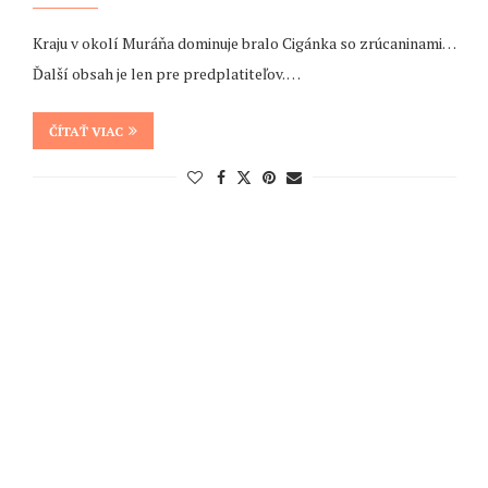
Kraju v okolí Muráňa dominuje bralo Cigánka so zrúcaninami…
Ďalší obsah je len pre predplatiteľov. …
ČÍTAŤ VIAC