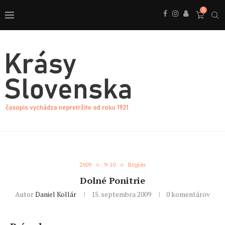
0
2009
9-10
Región
Dolné Ponitrie
Autor
Daniel Kollár
15. septembra 2009
0 komentárov