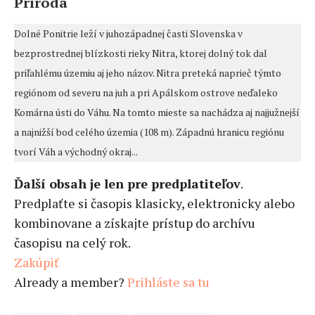
Príroda
Dolné Ponitrie leží v juhozápadnej časti Slovenska v
bezprostrednej blízkosti rieky Nitra, ktorej dolný tok dal
priľahlému územiu aj jeho názov. Nitra preteká naprieč týmto
regiónom od severu na juh a pri Apálskom ostrove neďaleko
Komárna ústi do Váhu. Na tomto mieste sa nachádza aj najjužnejší
a najnižší bod celého územia (108 m). Západnú hranicu regiónu
tvorí Váh a východný okraj...
Ďalší obsah je len pre predplatiteľov
.
Predplaťte si časopis klasicky, elektronicky alebo
kombinovane a získajte prístup do archívu
časopisu na celý rok.
Zakúpiť
Already a member?
Prihláste sa tu