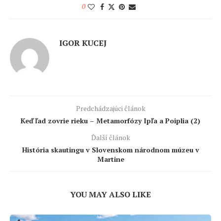
0
IGOR KUCEJ
Predchádzajúci článok
Keď ľad zovrie rieku – Metamorfózy Ipľa a Poiplia (2)
Ďalší článok
História skautingu v Slovenskom národnom múzeu v
Martine
YOU MAY ALSO LIKE