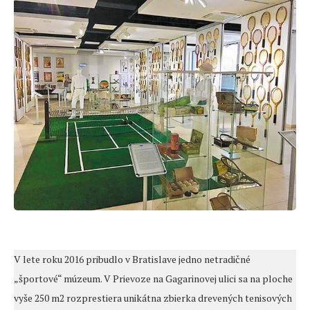
V lete roku 2016 pribudlo v Bratislave jedno netradičné
„športové“ múzeum. V Prievoze na Gagarinovej ulici sa na ploche
vyše 250 m2 rozprestiera unikátna zbierka drevených tenisových