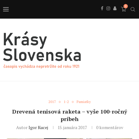
0
2017
1-2
Pamiatky
Drevená tenisová raketa – vyše 100-ročný
príbeh
Autor
Igor Kucej
15. januára 2017
0 komentárov