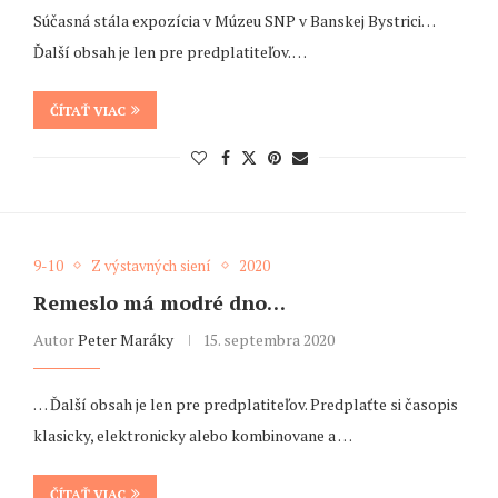
Súčasná stála expozícia v Múzeu SNP v Banskej Bystrici…
Ďalší obsah je len pre predplatiteľov. …
ČÍTAŤ VIAC
9-10
Z výstavných siení
2020
Remeslo má modré dno…
Autor
Peter Maráky
15. septembra 2020
… Ďalší obsah je len pre predplatiteľov. Predplaťte si časopis
klasicky, elektronicky alebo kombinovane a …
ČÍTAŤ VIAC