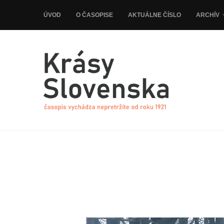
ÚVOD
O ČASOPISE
AKTUÁLNE ČÍSLO
ARCHÍV