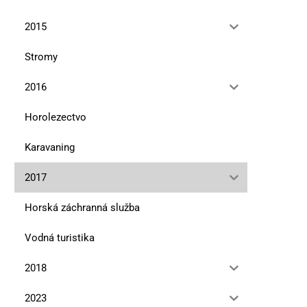
2015
Stromy
2016
Horolezectvo
Karavaning
2017
Horská záchranná služba
Vodná turistika
Editoriál
Ohrozené rastliny Tat
10. mája 2023
12. januára 2023
2018
2023