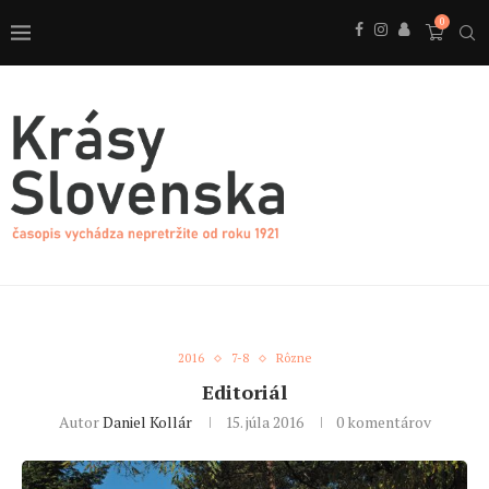
0
2016
7-8
Rôzne
Editoriál
Autor
Daniel Kollár
15. júla 2016
0 komentárov