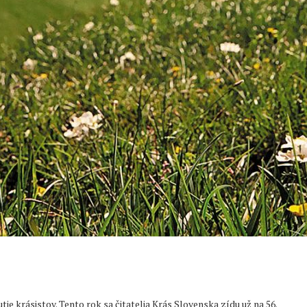
tie krásistov. Tento rok sa čitatelia Krás Slovenska zídu už na 56.