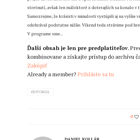
stretnutí, avšak len máloktoré z doterajších sa konalo v
Samozrejme, že krásisti v minulosti vystúpili aj na vyššie
odohrával podstatne nižšie. Víkend teda strávime pod hr
V programe sme...
Ďalší obsah je len pre predplatiteľov
. Pr
kombinovane a získajte prístup do archívu ča
Zakúpiť
Already a member?
Prihláste sa tu
EDITORIÁL
0
DANIEL KOLLÁR