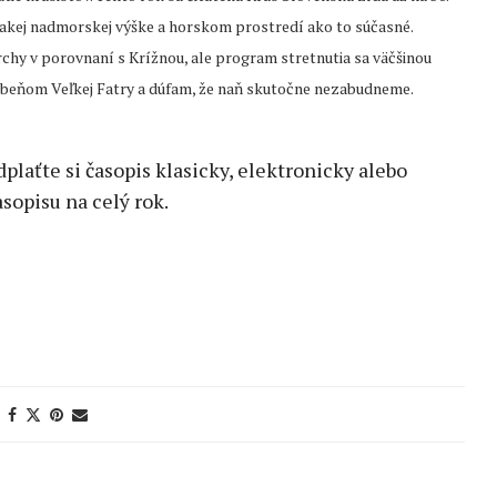
 takej nadmorskej výške a horskom prostredí ako to súčasné.
 vrchy v porovnaní s Krížnou, ale program stretnutia sa väčšinou
ebeňom Veľkej Fatry a dúfam, že naň skutočne nezabudneme.
edplaťte si časopis klasicky, elektronicky alebo
sopisu na celý rok.