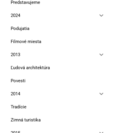
Predstavujeme
Editoriál
Ohrozené rastliny Tat
2024
10. mája 2023
12. januára 2023
Podujatia
Filmové miesta
2013
Ľudová architektúra
Povesti
2014
Tradície
Zimná turistika
2015