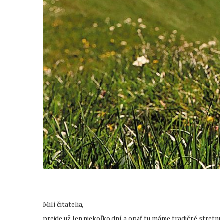
Milí čitatelia,
prejde už len niekoľko dní a opäť tu máme tradičné stretnu