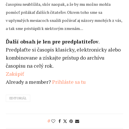
časopisu neublížila, skôr naopak, a že by mu možno mohla
pomôcť prilákať ďalších čitateľov. Okrem toho sme sa
v uplynulých mesiacoch snažili počúvať aj názory mnohých z vás,
a tak sme pristúpili k niektorým zmenám....
Ďalší obsah je len pre predplatiteľov
.
Predplaťte si časopis klasicky, elektronicky alebo
kombinovane a získajte prístup do archívu
časopisu na celý rok.
Zakúpiť
Already a member?
Prihláste sa tu
EDITORIÁL
0