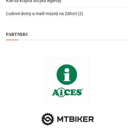
Kde sa krajina dotýka legendy
Ľudové domy a malé múzeá na Záhorí (2)
PARTNERI