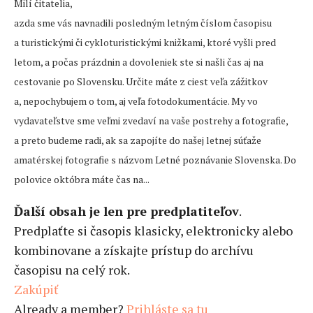
Milí čitatelia,
azda sme vás navnadili posledným letným číslom časopisu
a turistickými či cykloturistickými knižkami, ktoré vyšli pred
letom, a počas prázdnin a dovoleniek ste si našli čas aj na
cestovanie po Slovensku. Určite máte z ciest veľa zážitkov
a, nepochybujem o tom, aj veľa fotodokumentácie. My vo
vydavateľstve sme veľmi zvedaví na vaše postrehy a fotografie,
a preto budeme radi, ak sa zapojíte do našej letnej súťaže
amatérskej fotografie s názvom Letné poznávanie Slovenska. Do
polovice októbra máte čas na...
Ďalší obsah je len pre predplatiteľov
.
Predplaťte si časopis klasicky, elektronicky alebo
kombinovane a získajte prístup do archívu
časopisu na celý rok.
Zakúpiť
Already a member?
Prihláste sa tu