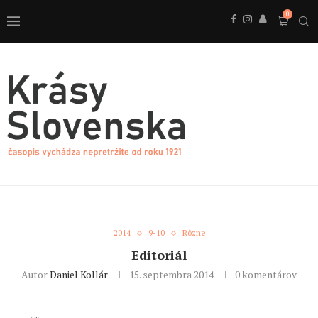
0
2014
9-10
Rôzne
Editoriál
Autor
Daniel Kollár
15. septembra 2014
0 komentárov