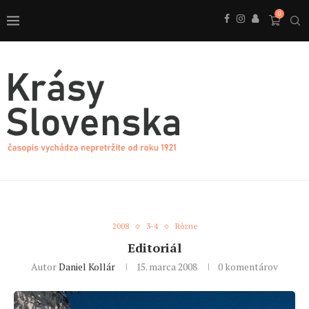
0
2008
3-4
Rôzne
Editoriál
Autor
Daniel Kollár
15. marca 2008
0 komentárov