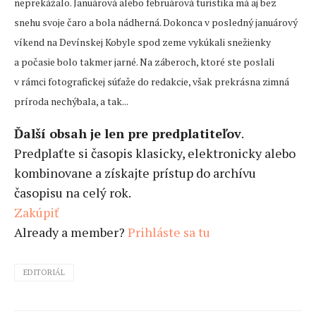
neprekážalo. Januárová alebo februárová turistika má aj bez
snehu svoje čaro a bola nádherná. Dokonca v posledný januárový
víkend na Devínskej Kobyle spod zeme vykúkali snežienky
a počasie bolo takmer jarné. Na záberoch, ktoré ste poslali
v rámci fotografickej súťaže do redakcie, však prekrásna zimná
príroda nechýbala, a tak...
Ďalší obsah je len pre predplatiteľov
.
Predplaťte si časopis klasicky, elektronicky alebo
kombinovane a získajte prístup do archívu
časopisu na celý rok.
Zakúpiť
Already a member?
Prihláste sa tu
EDITORIÁL