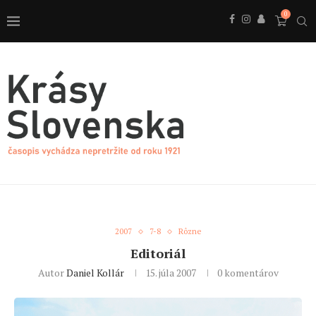
0
2007
7-8
Rôzne
Editoriál
Autor
Daniel Kollár
15. júla 2007
0 komentárov