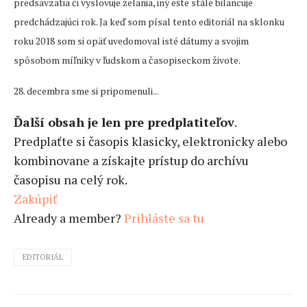
predsavzatia či vyslovuje želania, iný ešte stále bilancuje
predchádzajúci rok. Ja keď som písal tento editoriál na sklonku
roku 2018 som si opäť uvedomoval isté dátumy a svojim
spôsobom míľniky v ľudskom a časopiseckom živote.
28. decembra sme si pripomenuli...
Ďalší obsah je len pre predplatiteľov
.
Predplaťte si časopis klasicky, elektronicky alebo
kombinovane a získajte prístup do archívu
časopisu na celý rok.
Zakúpiť
Already a member?
Prihláste sa tu
EDITORIÁL