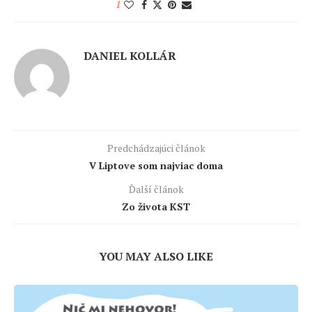
1
DANIEL KOLLÁR
Predchádzajúci článok
V Liptove som najviac doma
Ďalší článok
Zo života KST
YOU MAY ALSO LIKE