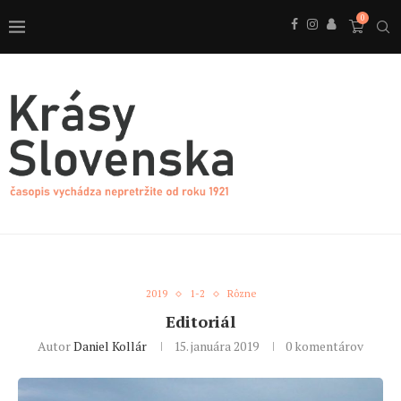
0
2019
1-2
Rôzne
Editoriál
Autor
Daniel Kollár
15. januára 2019
0 komentárov