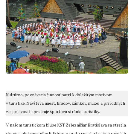
Kultúrno-poznávacia činnosť patrí k dôležitým motívom
v turistike. Návšteva miest, hradov, zámkov, múzeí a prírodných
zaujímavostí spestruje športovú stránku turistiky.
V našom turistickom klube KST Železničiar Bratislava sa stretla
skupina obdivovateľov folklóru, a preto sme časť našich ročných