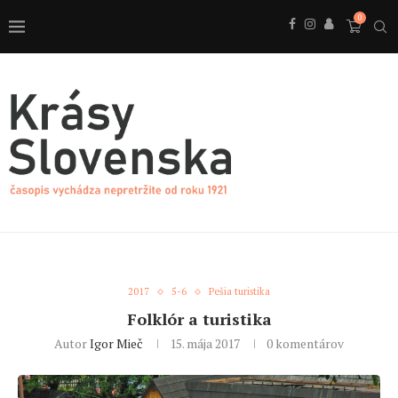
0
2017
5-6
Pešia turistika
Folklór a turistika
Autor
Igor Mieč
15. mája 2017
0 komentárov