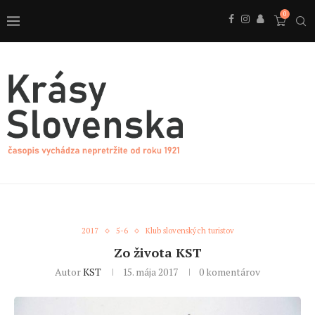
0
2017
5-6
Klub slovenských turistov
Zo života KST
Autor
KST
15. mája 2017
0 komentárov