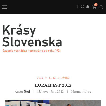
0
2012
11-12
Rôzne
HORALFEST 2012
Autor
Red
15. novembra 2012
0 komentárov