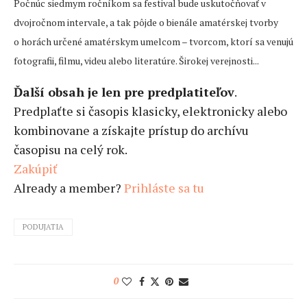
Počnúc siedmym ročníkom sa festival bude uskutočňovať v
dvojročnom intervale, a tak pôjde o bienále amatérskej tvorby
o horách určené amatérskym umelcom – tvorcom, ktorí sa venujú
fotografii, filmu, videu alebo literatúre. Širokej verejnosti...
Ďalší obsah je len pre predplatiteľov
.
Predplaťte si časopis klasicky, elektronicky alebo
kombinovane a získajte prístup do archívu
časopisu na celý rok.
Zakúpiť
Already a member?
Prihláste sa tu
PODUJATIA
0