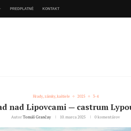
PREDPLATNÉ
KONTAKT
Hrady, zámky, kaštiele
2025
3-4
ad nad Lipovcami — castrum Lypo
Autor
Tomáš Grančay
10. marca 2025
0 komentárov