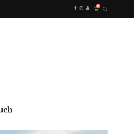
0
uch