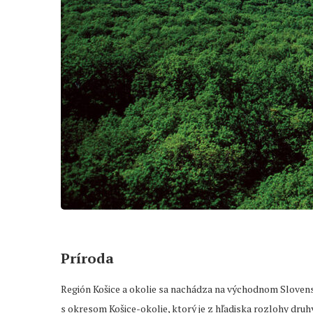
Príroda
Región Košice a okolie sa nachádza na východnom Slovensk
s okresom Košice-okolie, ktorý je z hľadiska rozlohy druh