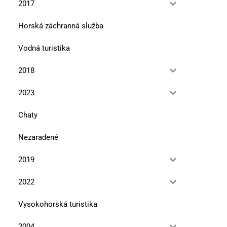
Podjavorinsko – prír
2017
15. mája 2010
Horská záchranná služba
Vodná turistika
2018
2023
Chaty
Nezaradené
2019
2022
Vysokohorská turistika
2004