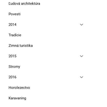
Ľudová architektúra
Povesti
2014
Tradície
Zimná turistika
2015
Južný Spiš – príroda
Stromy
15. júla 2010
2016
Horolezectvo
Karavaning