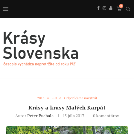
0
2013
7-8
Odporúčame navštíviť
Krásy a krasy Malých Karpát
Autor
Peter Puchala
15. júla 2013
0 komentárov