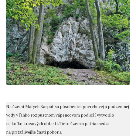
Na území Malých Karpát sa pôsobením povrchovej a podzemnej
vody v ľahko rozpustnom vápencovom podloží vytvorilo
niekoľko krasových oblastí. Tieto územia patria medzi
najpríťažlivejšie časti pohoria.