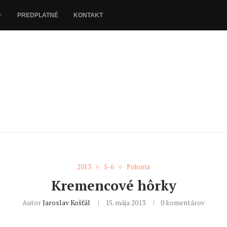
PREDPLATNÉ
KONTAKT
2013
5-6
Pohoria
Kremencové hôrky
Autor
Jaroslav Košťál
15. mája 2013
0 komentárov