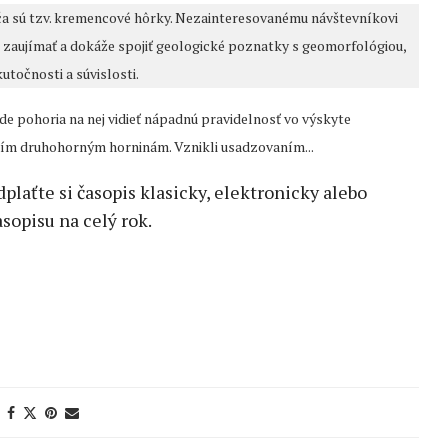
a sú tzv. kremencové hôrky. Nezainteresovanému návštevníkovi
e zaujímať a dokáže spojiť geologické poznatky s geomorfológiou,
utočnosti a súvislosti.
e pohoria na nej vidieť nápadnú pravidelnosť vo výskyte
rším druhohorným horninám. Vznikli usadzovaním...
edplaťte si časopis klasicky, elektronicky alebo
sopisu na celý rok.