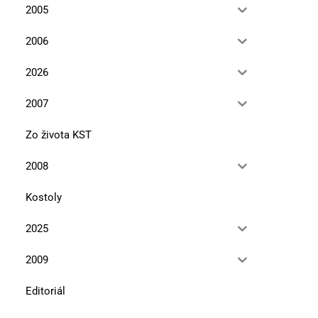
2005
2006
V Poloninách
Editoriál
13. septembra 2021
15. novembra 2013
2026
2007
Zo života KST
2008
Kostoly
2025
2009
Editoriál