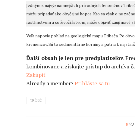
Jedným z najvýznamnejších prírodných fenoménov Tribeč
môžu pripadať ako obyčajné kopce. Kto sa však o ne začn
rastlinstvom a so živočíšstvom, môže objaviť zaujímavé sk
Veľa napovie pohľad na geologickú mapu Tribeča. Po obvod
kremencov. Sú to sedimentárne horniny a patria k najsta
Ďalší obsah je len pre predplatiteľov
. Pr
kombinovane a získajte prístup do archívu ča
Zakúpiť
Already a member?
Prihláste sa tu
TRÍBEČ
0