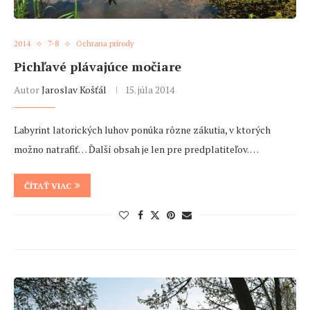
2014
7-8
Ochrana prírody
Pichľavé plávajúce močiare
Autor
Jaroslav Košťál
15. júla 2014
Labyrint latorických luhov ponúka rôzne zákutia, v ktorých
možno natrafiť… Ďalší obsah je len pre predplatiteľov. …
ČÍTAŤ VIAC