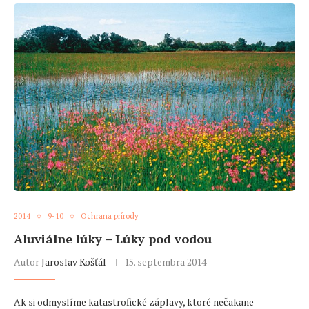
2014
9-10
Ochrana prírody
Aluviálne lúky – Lúky pod vodou
Autor
Jaroslav Košťál
15. septembra 2014
Ak si odmyslíme katastrofické záplavy, ktoré nečakane