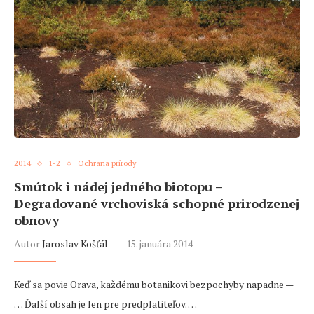
2014
1-2
Ochrana prírody
Smútok i nádej jedného biotopu –
Degradované vrchoviská schopné prirodzenej
obnovy
Autor
Jaroslav Košťál
15. januára 2014
Keď sa povie Orava, každému botanikovi bezpochyby napadne —
… Ďalší obsah je len pre predplatiteľov. …