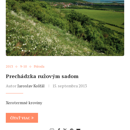
2013
9-10
Príroda
Prechádzka ružovým sadom
Autor
Jaroslav Košťál
15. septembra 2013
Xerotermné kroviny
ČÍTAŤ VIAC