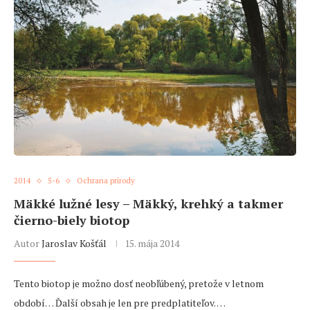
2014
5-6
Ochrana prírody
Mäkké lužné lesy – Mäkký, krehký a takmer
čierno-biely biotop
Autor
Jaroslav Košťál
15. mája 2014
Tento biotop je možno dosť neobľúbený, pretože v letnom
období… Ďalší obsah je len pre predplatiteľov. …