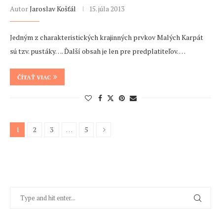
Autor
Jaroslav Košťál
15. júla 2013
Jedným z charakteristických krajinných prvkov Malých Karpát
sú tzv. pustáky…. Ďalší obsah je len pre predplatiteľov. …
ČÍTAŤ VIAC
1
2
3
…
5