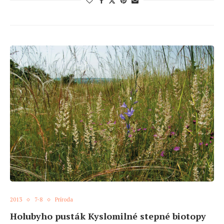
2013
7-8
Príroda
Holubyho pusták Kyslomilné stepné biotopy