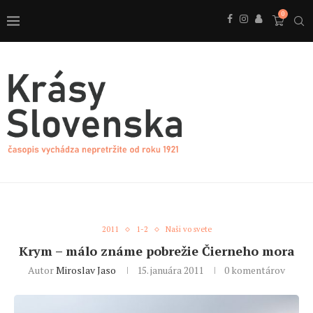
0
2011
1-2
Naši vo svete
Krym – málo známe pobrežie Čierneho mora
Autor
Miroslav Jaso
15. januára 2011
0 komentárov