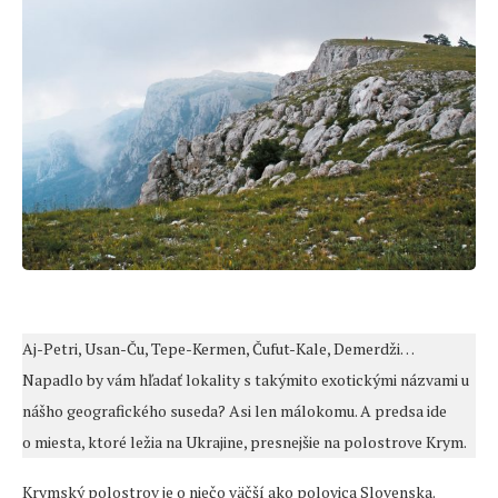
Aj-Petri, Usan-Ču, Tepe-Kermen, Čufut-Kale, Demerdži…
Napadlo by vám hľadať lokality s takýmito exotickými názvami u
nášho geografického suseda? Asi len málokomu. A predsa ide
o miesta, ktoré ležia na Ukrajine, presnejšie na polostrove Krym.
Krymský polostrov je o niečo väčší ako polovica Slovenska.