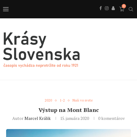
0
2020
1-2
Naši vo svete
Výstup na Mont Blanc
Autor
Marcel Králik
15. januára 2020
0 komentárov