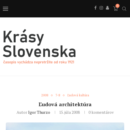
0
2008
7-8
Ľudová kultúra
Ľudová architektúra
Autor
Igor Thurzo
15. júla 2008
0 komentárov