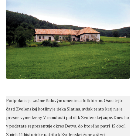
Podpoľanie je známe ľudovým umením a folklórom. Osou tejto
časti Zvolenskej kotliny je rieka Slatina, avšak tento kraj nie je
presne vymedzený. V minulosti patril k Zvolenskej župe. Dnes ho
v podstate reprezentuje okres Detva, do ktorého patrí 15 obcí.
Z nich 11 historicky patrilo k Zvolenskej župe a štyri