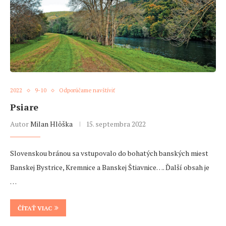
2022
9-10
Odporúčame navštíviť
Psiare
Autor
Milan Hlôška
15. septembra 2022
Slovenskou bránou sa vstupovalo do bohatých banských miest
Banskej Bystrice, Kremnice a Banskej Štiavnice…. Ďalší obsah je
…
ČÍTAŤ VIAC