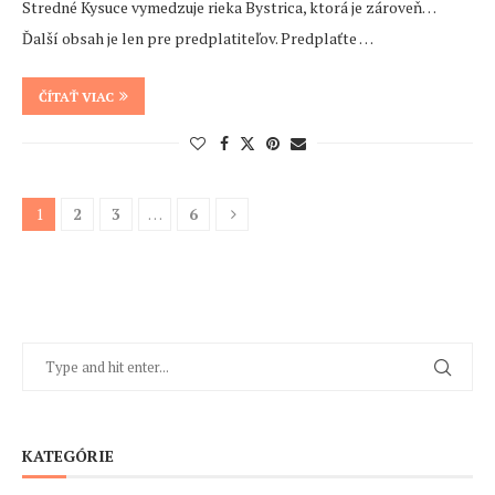
Stredné Kysuce vymedzuje rieka Bystrica, ktorá je zároveň…
Ďalší obsah je len pre predplatiteľov. Predplaťte …
ČÍTAŤ VIAC
1
2
3
…
6
KATEGÓRIE