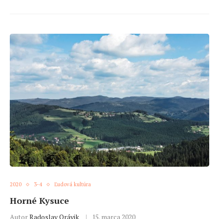
2020
3-4
Ľudová kultúra
Horné Kysuce
Autor
Radoslav Orávik
15. marca 2020