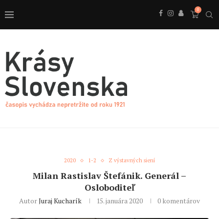
0
2020
1-2
Z výstavných siení
Milan Rastislav Štefánik. Generál –
Osloboditeľ
Autor
Juraj Kucharík
15. januára 2020
0 komentárov