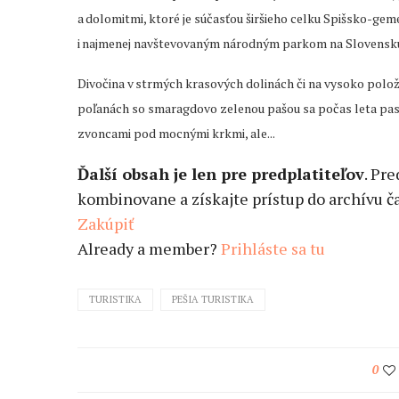
a dolomitmi, ktoré je súčasťou širšieho celku Spišsko-ge
i najmenej navštevovaným národným parkom na Slovensk
Divočina v strmých krasových dolinách či na vysoko polo
poľanách so smaragdovo zelenou pašou sa počas leta pasú
zvoncami pod mocnými krkmi, ale...
Ďalší obsah je len pre predplatiteľov
. Pr
kombinovane a získajte prístup do archívu ča
Zakúpiť
Already a member?
Prihláste sa tu
TURISTIKA
PEŠIA TURISTIKA
0