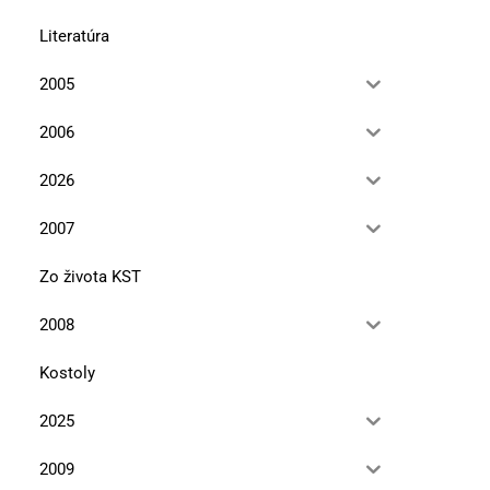
Literatúra
Pieskovcové tajomstvá pod
Jar v Malých Karpatoch 
2005
Maginhradom
pôjdeš „Afriku“,...
2006
12. mája 2026
10. marca 2026
2026
2007
Zo života KST
2008
Kostoly
2025
2009