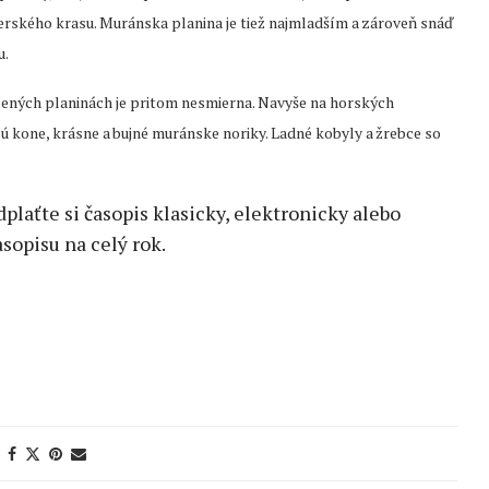
merského krasu. Muránska planina je tiež najmladším a zároveň snáď
u.
žených planinách je pritom nesmierna. Navyše na horských
 kone, krásne a bujné muránske noriky. Ladné kobyly a žrebce so
edplaťte si časopis klasicky, elektronicky alebo
sopisu na celý rok.