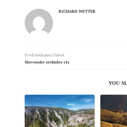
RICHARD WETTER
Predchádzajúci článok
Slovenské orchidey (4)
YOU M