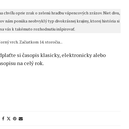
a chvíľu oprie zrak o zelenú hradbu vápencových zrázov. Niet divu,
 nám ponúka neobvyklý typ divokrásnej krajiny, ktorej história si
 sa vás k takémuto rozhodnutiu inšpirovať.
rný vrch. Začiatkom 14. storočia...
edplaťte si časopis klasicky, elektronicky alebo
sopisu na celý rok.