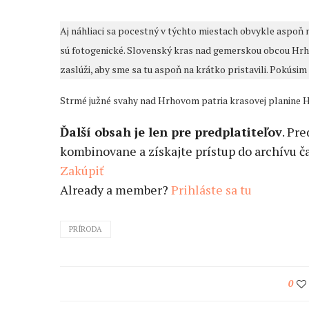
Aj náhliaci sa pocestný v týchto miestach obvykle aspoň n
sú fotogenické. Slovenský kras nad gemerskou obcou Hrhov
zaslúži, aby sme sa tu aspoň na krátko pristavili. Pokúsim
Strmé južné svahy nad Hrhovom patria krasovej planine Ho
Ďalší obsah je len pre predplatiteľov
. Pr
kombinovane a získajte prístup do archívu ča
Zakúpiť
Already a member?
Prihláste sa tu
PRÍRODA
0