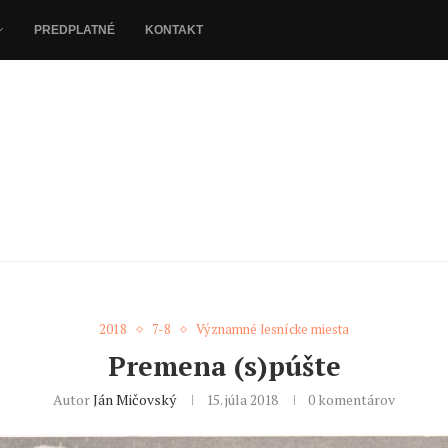
PREDPLATNÉ
KONTAKT
2018
7-8
Významné lesnícke miesta
Premena (s)púšte
Autor
Ján Mičovský
15. júla 2018
0 komentárov