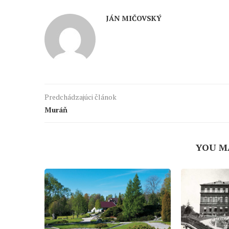
JÁN MIČOVSKÝ
Predchádzajúci článok
Muráň
YOU M