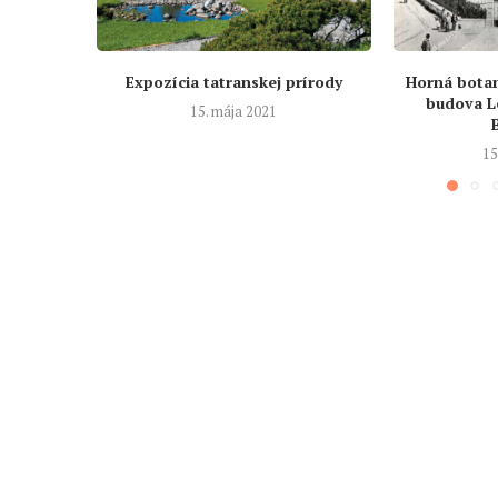
Expozícia tatranskej prírody
Horná botan
budova L
15. mája 2021
15