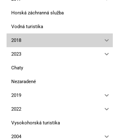
Horská záchranná služba
Editoriál
V detstve sme boli súčasťou
Vodná turistika
15. novembra 2018
15. novembra 2018
2018
2023
Chaty
Nezaradené
2019
2022
Vysokohorská turistika
2004