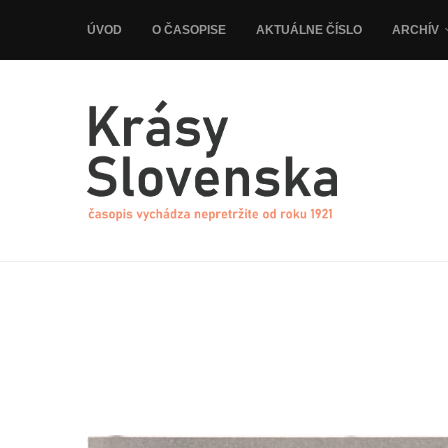
ÚVOD
O ČASOPISE
AKTUÁLNE ČÍSLO
ARCHÍV