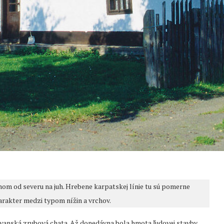
nom od severu na juh. Hrebene karpatskej línie tu sú pomerne
arakter medzi typom nížin a vrchov.
anská zrubová chata. Až donedávna bola hmota ľudovej stavby