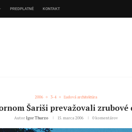
PREDPLATNÉ
KONTAKT
2006
3-4
Ľudová architektúra
ornom Šariši prevažovali zrubové
Autor
Igor Thurzo
15. marca 2006
0 komentárov