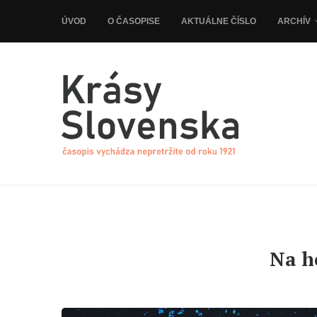
ÚVOD
O ČASOPISE
AKTUÁLNE ČÍSLO
ARCHÍV
Na h