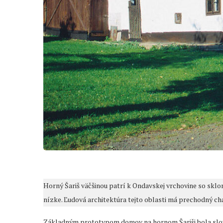
Horný Šariš väčšinou patrí k Ondavskej vrchovine so sklo
nízke. Ľudová architektúra tejto oblasti má prechodný ch
Základným prototypom domov na hornom Šariši bola slov