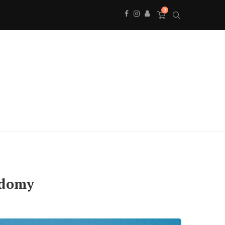
0
 domy