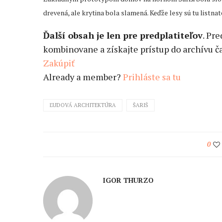
drevená, ale krytina bola slamená. Keďže lesy sú tu listnaté
Ďalší obsah je len pre predplatiteľov
. Pr
kombinovane a získajte prístup do archívu ča
Zakúpiť
Already a member?
Prihláste sa tu
ĽUDOVÁ ARCHITEKTÚRA
ŠARIŠ
0
IGOR THURZO