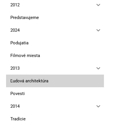
2012
Predstavujeme
2024
Podujatia
Filmové miesta
2013
Ľudová architektúra
Povesti
2014
Akcia Senníky a salaše ako
Editoriál
Tradície
turistické útulne má...
15. novembra 2006
15. marca 2021