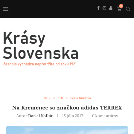
0
2012
7-8
Pešia turistika
Na Kremenec so značkou adidas TERREX
Autor
Daniel Kollár
15. júla 2012
0 komentárov