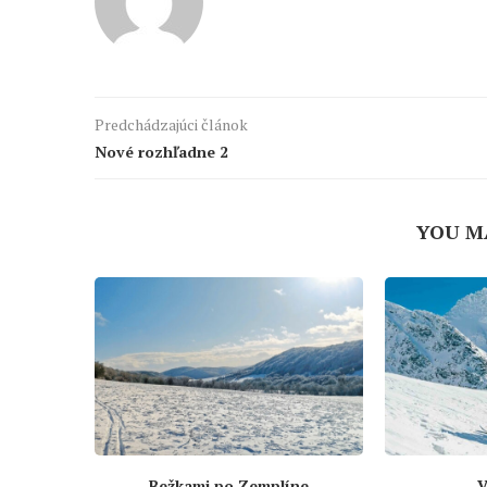
Predchádzajúci článok
Nové rozhľadne 2
YOU M
Bežkami po Zemplíne
V