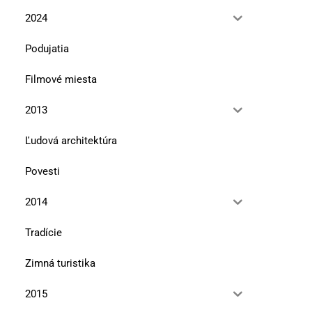
12. januára 2023
15. marca 2022
2024
Podujatia
Filmové miesta
2013
Ľudová architektúra
Povesti
2014
Tradície
Zimná turistika
2015