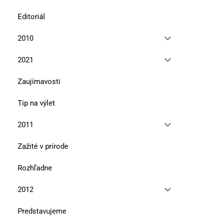
Editoriál
2010
2021
Zaujímavosti
Tip na výlet
2011
Zažité v prírode
Rozhľadne
2012
Predstavujeme
Na bežkách za výhľadmi na Kriváň
Žiarska chata na skial