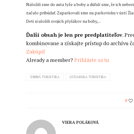
Naložili sme do auta lyže a boby a dúfali sme, že ich nebe
začalo pribúdať. Zaparkovali sme na parkovisku v ústí Žiars
Deti si uložili svojich plyšákov na boby,...
Ďalší obsah je len pre predplatiteľov
. Pr
kombinovane a získajte prístup do archívu ča
Zakúpiť
Already a member?
Prihláste sa tu
ZIMNÁ TURISTIKA
LYŽIARSKA TURISTIKA
0
VIERA POLÁKOVÁ