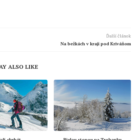
Ďalší článok
Na bežkách v kraji pod Kriváňom
AY ALSO LIKE
olí chrbát
Bielou stopou na Trohanku