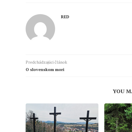
RED
Predchádzajúci článok
O slovenskom mori
YOU M