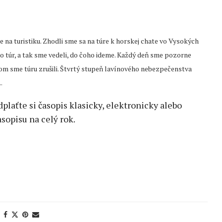
 na turistiku. Zhodli sme sa na túre k horskej chate vo Vysokých
ko túr, a tak sme vedeli, do čoho ideme. Každý deň sme pozorne
dom sme túru zrušili. Štvrtý stupeň lavínového nebezpečenstva
.
edplaťte si časopis klasicky, elektronicky alebo
sopisu na celý rok.