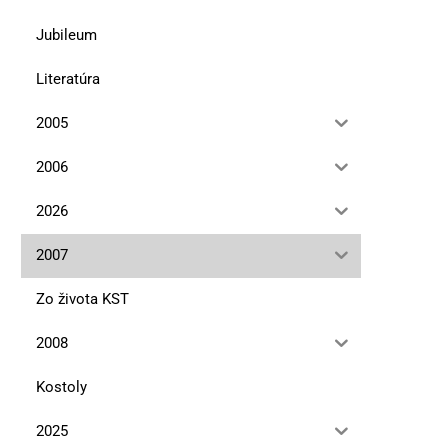
Jubileum
Literatúra
Odohnaný topelec zo Slanice
Koksové víno
10. marca 2023
10. marca 2023
2005
2006
2026
2007
Zo života KST
2008
Kostoly
2025