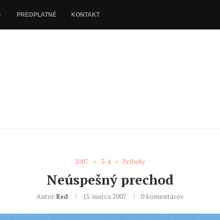
PREDPLATNÉ
KONTAKT
2007
3-4
Príbehy
Neúspešný prechod
Autor
Red
15. marca 2007
0 komentárov