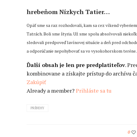
hrebeňom Nízkych Tatier…
Opäť sme sa raz rozhodovali, kam sa cez víkend vyberieme
Tatrách. Boli sme štyria. Už sme spolu absolvovali niekoľ
sledovali predpoveď lavínovej situácie a deň pred odcho
a odporúčanie nepohybovať sa vo vysokohorskom teréne..
Ďalší obsah je len pre predplatiteľov
. Pr
kombinovane a získajte prístup do archívu ča
Zakúpiť
Already a member?
Prihláste sa tu
PRÍBEHY
0