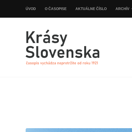
ÚVOD
O ČASOPISE
AKTUÁLNE ČÍSLO
ARCHÍV