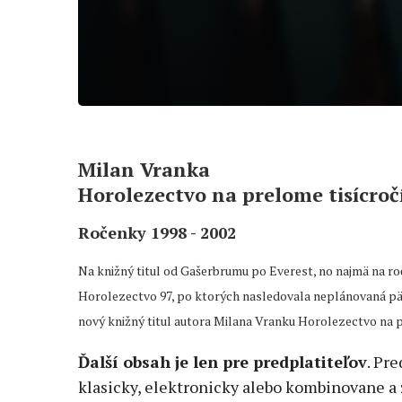
Milan Vranka
Horolezectvo na prelome tisícroč
Ročenky 1998 - 2002
Na knižný titul od Gašerbrumu po Everest, no najmä na r
Horolezectvo 97, po ktorých nasledovala neplánovaná pä
nový knižný titul autora Milana Vranku Horolezectvo na pr
Ďalší obsah je len pre predplatiteľov
. Pre
klasicky, elektronicky alebo kombinovane a 