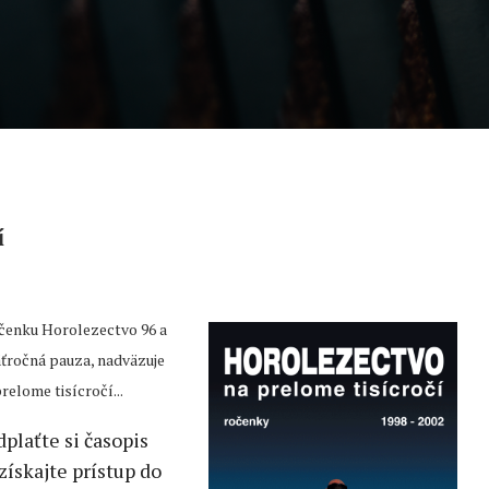
í
očenku Horolezectvo 96 a
ťročná pauza, nadväzuje
elome tisícročí...
dplaťte si časopis
získajte prístup do