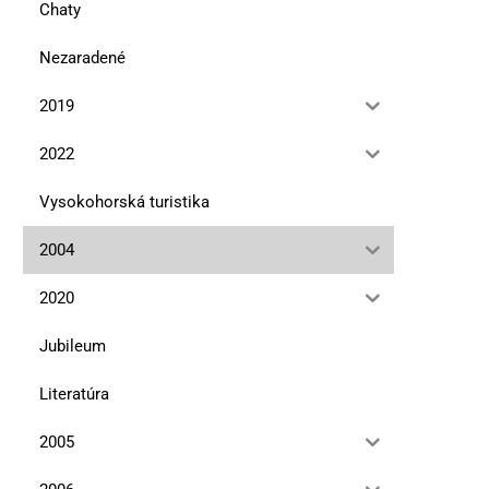
Chaty
Nezaradené
2019
2022
Vysokohorská turistika
2004
2020
Jubileum
Literatúra
2005
Podkonice a Slovenské lyžiarske
Na chvosteKniha o zabu
múzeum
osade a jej ľuďoch