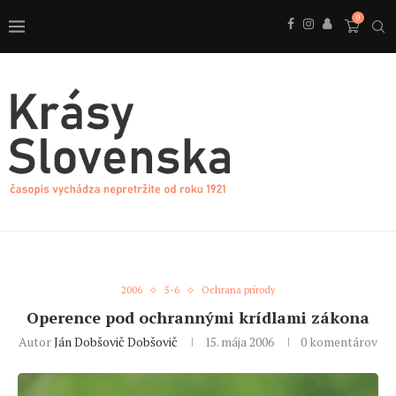
0
2006
5-6
Ochrana prírody
Operence pod ochrannými krídlami zákona
Autor
Ján Dobšovič Dobšovič
15. mája 2006
0 komentárov