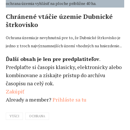
ochrana územia vyhlásiť na ploche približne 40 ha.
Chránené vtáčie územie Dubnické
štrkovisko
Ochrana územia je nevyhnutná pre to, že Dubnické štrkovisko je
jedno z troch najvýznamnejších území vhodných na hniezdenie...
Ďalší obsah je len pre predplatiteľov
.
Predplaťte si časopis klasicky, elektronicky alebo
kombinovane a získajte prístup do archívu
časopisu na celý rok.
Zakúpiť
Already a member?
Prihláste sa tu
VTÁCI
OCHRANA