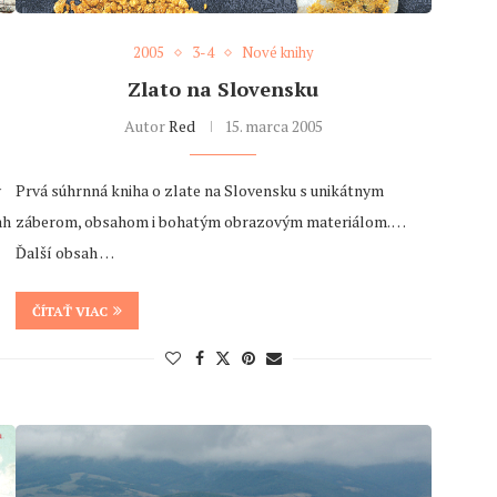
2005
3-4
Nové knihy
Zlato na Slovensku
Autor
Red
15. marca 2005
y
Prvá súhrnná kniha o zlate na Slovensku s unikátnym
ah
záberom, obsahom i bohatým obrazovým materiálom. …
Ďalší obsah …
ČÍTAŤ VIAC