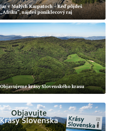
Jar v Malých Karpatoch – Keď pôjdeš
„Afriku“, nájdeš poniklecový raj
Objavujeme krásy Slovenského krasu