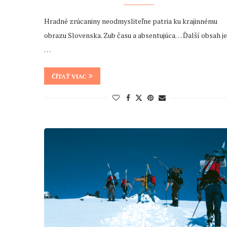
Hradné zrúcaniny neodmysliteľne patria ku krajinnému
obrazu Slovenska. Zub času a absentujúca… Ďalší obsah je
…
ČÍTAŤ VIAC