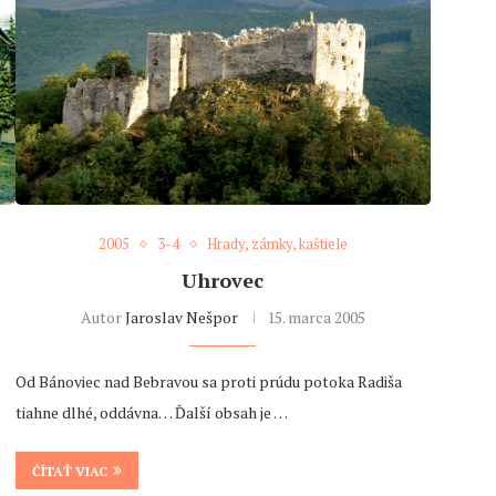
2005
3-4
Hrady, zámky, kaštiele
Uhrovec
Autor
Jaroslav Nešpor
15. marca 2005
Od Bánoviec nad Bebravou sa proti prúdu potoka Radiša
tiahne dlhé, oddávna… Ďalší obsah je …
ČÍTAŤ VIAC