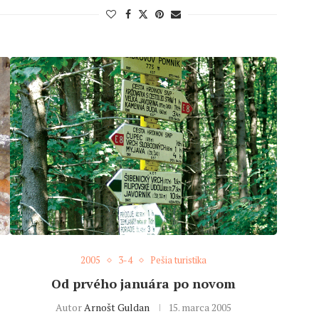
2005
3-4
Pešia turistika
Od prvého januára po novom
Autor
Arnošt Guldan
15. marca 2005