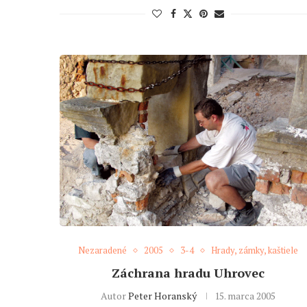
Nezaradené
2005
3-4
Hrady, zámky, kaštiele
Záchrana hradu Uhrovec
Autor
Peter Horanský
15. marca 2005