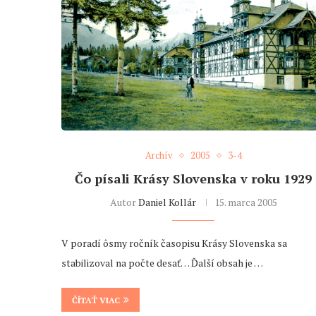
Archív
2005
3-4
Čo písali Krásy Slovenska v roku 1929
Autor
Daniel Kollár
15. marca 2005
V poradí ôsmy ročník časopisu Krásy Slovenska sa
stabilizoval na počte desať… Ďalší obsah je …
ČÍTAŤ VIAC