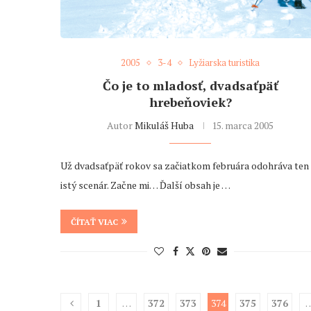
2005
3-4
Lyžiarska turistika
Čo je to mladosť, dvadsaťpäť
hrebeňoviek?
Autor
Mikuláš Huba
15. marca 2005
Už dvadsaťpäť rokov sa začiatkom februára odohráva ten
istý scenár. Začne mi… Ďalší obsah je …
ČÍTAŤ VIAC
1
…
372
373
374
375
376