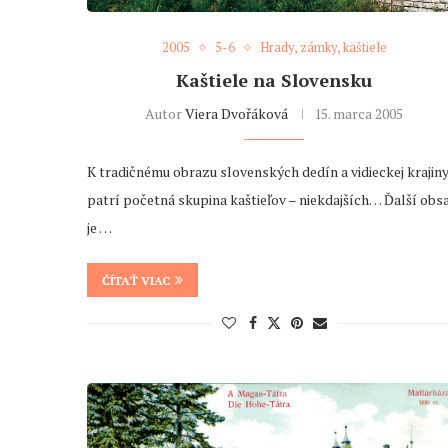
2005
5-6
Hrady, zámky, kaštiele
Kaštiele na Slovensku
Autor
Viera Dvořáková
15. marca 2005
K tradičnému obrazu slovenských dedín a vidieckej krajin
patrí početná skupina kaštieľov – niekdajších… Ďalší obs
je …
ČÍTAŤ VIAC