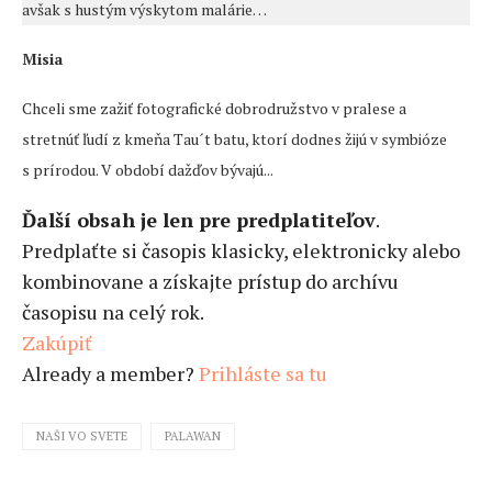
avšak s hustým výskytom malárie…
Misia
Chceli sme zažiť fotografické dobrodružstvo v pralese a
stretnúť ľudí z kmeňa Tau´t batu, ktorí dodnes žijú v symbióze
s prírodou. V období dažďov bývajú...
Ďalší obsah je len pre predplatiteľov
.
Predplaťte si časopis klasicky, elektronicky alebo
kombinovane a získajte prístup do archívu
časopisu na celý rok.
Zakúpiť
Already a member?
Prihláste sa tu
NAŠI VO SVETE
PALAWAN