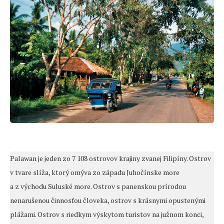
Palawan je jeden zo 7 108 ostrovov krajiny zvanej Filipíny. Ostrov
v tvare slíža, ktorý omýva zo západu Juhočínske more
a z východu Suluské more. Ostrov s panenskou prírodou
nenarušenou činnosťou človeka, ostrov s krásnymi opustenými
plážami. Ostrov s riedkym výskytom turistov na južnom konci,