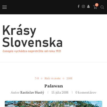
0
7-8
Naši vo svete
2008
Palawan
Autor
Rastislav Hustý
15. júla 2008
0 komentárov