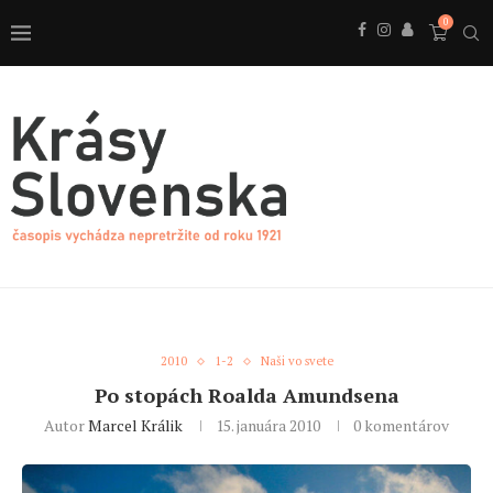
0
2010
1-2
Naši vo svete
Po stopách Roalda Amundsena
Autor
Marcel Králik
15. januára 2010
0 komentárov