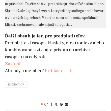
nepričuchol. To, čím sa živí, prezrádzajú jeho veľké a silné dlane.
Skromný, ale úspešný lezec v kategórii drytoolingu nerád hovorí
o vlastných úspechoch. V teréne sa na neho môžu spoľahnúť
klienti, zachraňovaní, ale najmä kolegovia....
Ďalší obsah je len pre predplatiteľov
.
Predplaťte si časopis klasicky, elektronicky alebo
kombinovane a získajte prístup do archívu
časopisu na celý rok.
Zakúpiť
Already a member?
Prihláste sa tu
ROZHOVOR
0