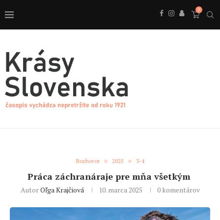
0
Rozhovor
2025
3-4
Práca záchranáraje pre mňa všetkým
Autor
Oľga Krajčiová
10. marca 2025
0 komentárov