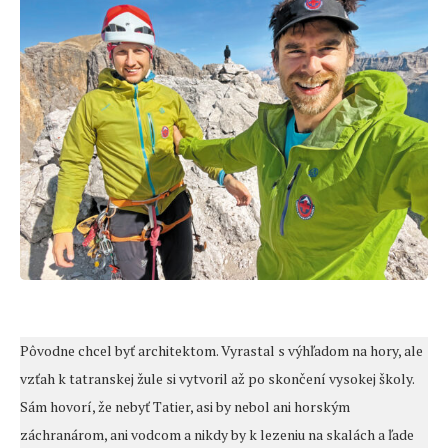
Pôvodne chcel byť architektom. Vyrastal s výhľadom na hory, ale
vzťah k tatranskej žule si vytvoril až po skončení vysokej školy.
Sám hovorí, že nebyť Tatier, asi by nebol ani horským
záchranárom, ani vodcom a nikdy by k lezeniu na skalách a ľade