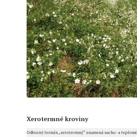
Xerotermné kroviny
Odborný termín „xerotermný“ znamená sucho- a teplomilný