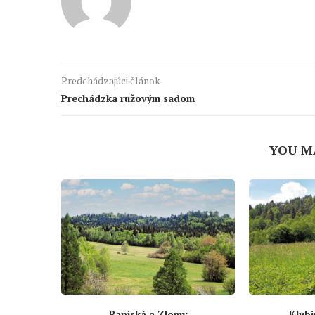
Predchádzajúci článok
Prechádzka ružovým sadom
YOU M
Baniská a Zlomy
Klubi