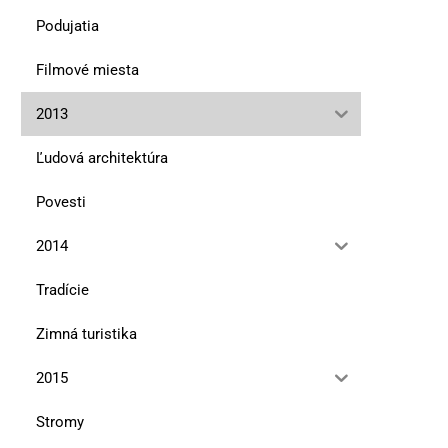
10. marca 2026
13. januára 2026
Podujatia
Filmové miesta
2013
Ľudová architektúra
Povesti
2014
Tradície
Zimná turistika
2015
Stromy