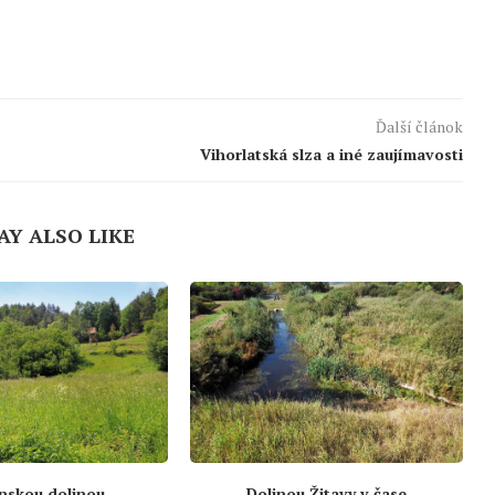
Ďalší článok
Vihorlatská slza a iné zaujímavosti
AY ALSO LIKE
nskou dolinou
Dolinou Žitavy v čase