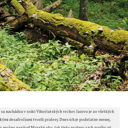
a nachádza v srdci Vihorlatských vrchov. Jazero je zo všetkých
kými desaťročiami tvorili pralesy. Dnes ich je podstatne menej,
ro možno nazývať Morské oko, tak tieto pralesy a ich zvyšky sú