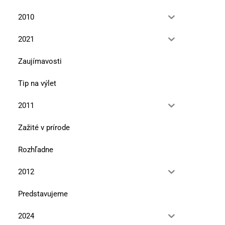
2010
2021
Zaujímavosti
Tip na výlet
2011
Zažité v prírode
Rozhľadne
2012
Predstavujeme
2024
V úbočí Tlstej hory
Že vraj Bučinka