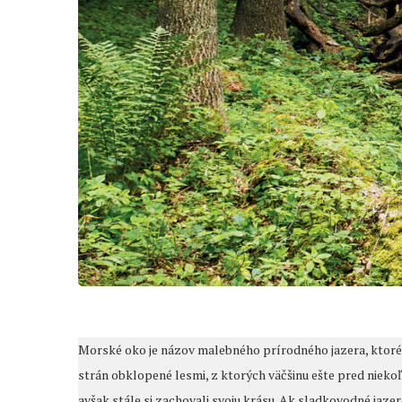
Morské oko je názov malebného prírodného jazera, ktoré s
strán obklopené lesmi, z ktorých väčšinu ešte pred niekoľ
avšak stále si zachovali svoju krásu. Ak sladkovodné jaze