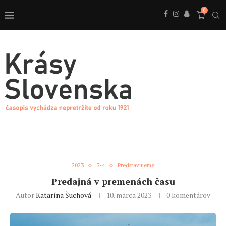
0
2023
3-4
Predstavujeme
Predajná v premenách času
Autor
Katarína Šuchová
10. marca 2023
0 komentárov