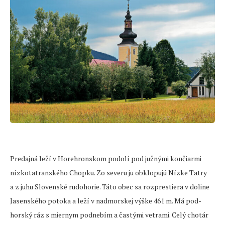
Predajná leží v Horehronskom podolí pod južnými končiarmi
nízkotatranského Chopku. Zo severu ju obklopujú Nízke Tatry
a z juhu Slovenské rudohorie. Táto obec sa rozprestiera v doline
Jasenského potoka a leží v nadmorskej výške 461 m. Má pod-
horský ráz s miernym podnebím a častými vetrami. Celý chotár