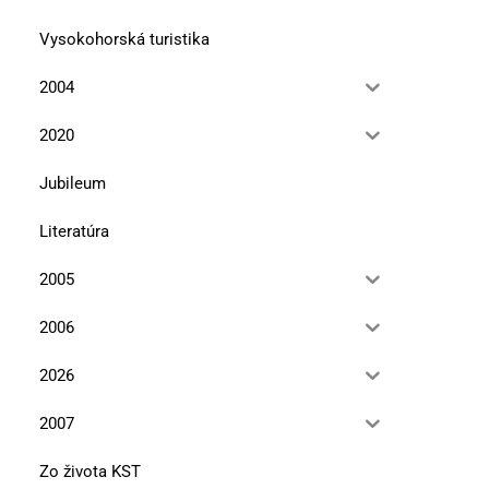
Vysokohorská turistika
2004
Najviac si cením vzťahy
Marmolada je mojou osu
horou
13. januára 2026
2020
10. novembra 2025
Jubileum
Literatúra
2005
2006
2026
2007
Zo života KST