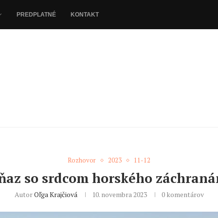
PREDPLATNÉ
KONTAKT
Rozhovor
2023
11-12
ňaz so srdcom horského záchraná
Autor
Oľga Krajčiová
10. novembra 2023
0 komentárov