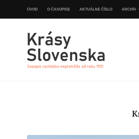
ÚVOD
O ČASOPISE
AKTUÁLNE ČÍSLO
ARCHÍV
K