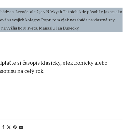
ádza z Levoče, ale žije v Nízkych Tatrách, kde pôsobí v Jasnej ako
ováhu svojich kolegov. Popri tom však nezabúda na vlastné sny.
u najvyššiu horu sveta, Manaslu. Ján Dubecký.
edplaťte si časopis klasicky, elektronicky alebo
sopisu na celý rok.