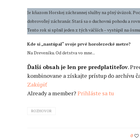
Je kňazom Horskej záchrannej služby na plný úväzok. Poch
dobrovoľný záchranár. Stará sa o duchovnú pohodu a rovn
Tento rok si splnil jeden z tých väčších – vystúpil na ôsm
Kde si „nastúpal“ svoje prvé horolezecké metre?
Na Dreveníku. Od detstva vo mne...
Ďalší obsah je len pre predplatiteľov
. Pr
kombinovane a získajte prístup do archívu ča
Zakúpiť
Already a member?
Prihláste sa tu
ROZHOVOR
0