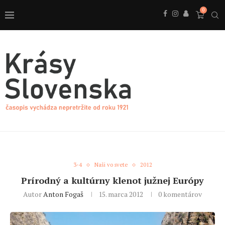
0
3-4
Naši vo svete
2012
Prírodný a kultúrny klenot južnej Európy
Autor
Anton Fogaš
15. marca 2012
0 komentárov