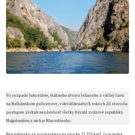
Po rozpade Juhoslávie, štátneho útvaru ležiaceho z väčšej časti
na Balkánskom polostrove, v deväťdesiatych rokoch 20. storočia
postupne získali nezávislosť všetky bývalé zväzové republiky.
Najjužnejšou z nich je Macedónsko.
Macedónsko sa rozprestiera na ploche 25 333 km², čo je jedna