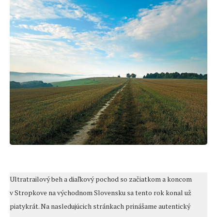
Ultratrailový beh a diaľkový pochod so začiatkom a koncom
v Stropkove na východnom Slovensku sa tento rok konal už
piatykrát. Na nasledujúcich stránkach prinášame autentický