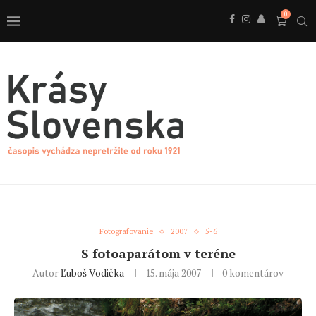
0
Fotografovanie
2007
5-6
S fotoaparátom v teréne
Autor
Ľuboš Vodička
15. mája 2007
0 komentárov