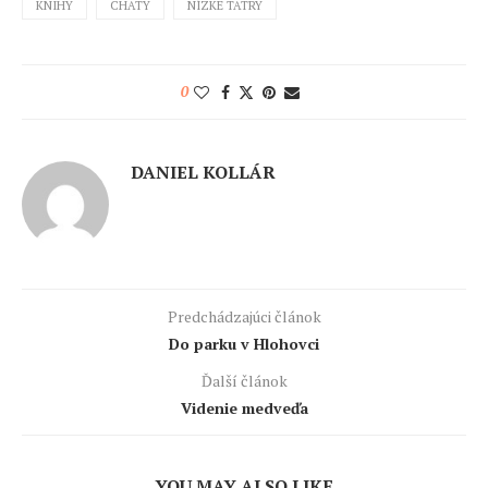
KNIHY
CHATY
NÍZKE TATRY
0
DANIEL KOLLÁR
Predchádzajúci článok
Do parku v Hlohovci
Ďalší článok
Videnie medveďa
YOU MAY ALSO LIKE