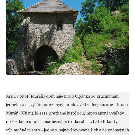
Kraju v okolí Muráňa dominuje bralo Cigánka so zrúcaninami
jedného z najvyššie položených hradov v strednej Európe – hradu
Muráň (938 m). Miesta pretkané históriou, impozantné výhľady
do širokého okolia a nádherná príroda robia z tejto lokality
výnimočné miesto – jedno z najnavštevovanejších a najznámejších