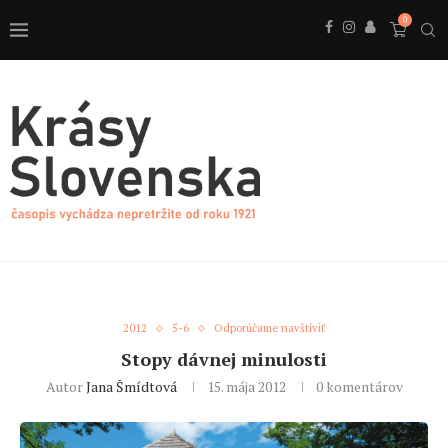
0
2012
5-6
Odporúčame navštíviť
Stopy dávnej minulosti
Autor
Jana Šmídtová
15. mája 2012
0 komentárov