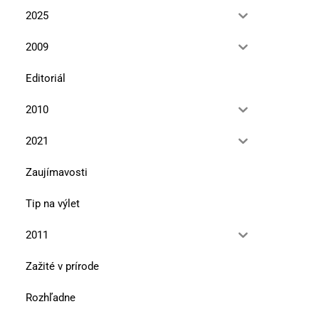
2025
2009
Editoriál
2010
2021
Zaujímavosti
Tip na výlet
2011
Južný Spiš – prírod
15. júla 2010
Zažité v prírode
Rozhľadne