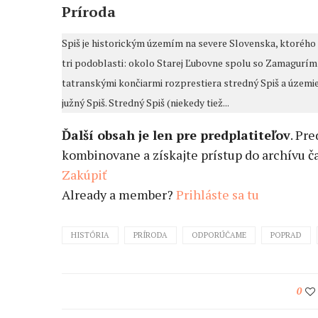
Príroda
Spiš je historickým územím na severe Slovenska, ktorého hr
tri podoblasti: okolo Starej Ľubovne spolu so Zamagurím 
tatranskými končiarmi rozprestiera stredný Spiš a územie
južný Spiš. Stredný Spiš (niekedy tiež...
Ďalší obsah je len pre predplatiteľov
. Pr
kombinovane a získajte prístup do archívu ča
Zakúpiť
Already a member?
Prihláste sa tu
HISTÓRIA
PRÍRODA
ODPORÚČAME
POPRAD
0