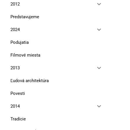
2012
Predstavujeme
Horné Požitavie – príroda
15. septembra 2010
2024
Podujatia
Filmové miesta
2013
Ľudová architektúra
Povesti
2014
Tradície