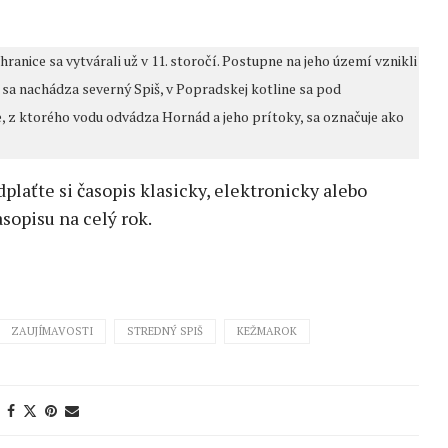
anice sa vytvárali už v 11. storočí. Postupne na jeho území vznikli
sa nachádza severný Spiš, v Popradskej kotline sa pod
, z ktorého vodu odvádza Hornád a jeho prítoky, sa označuje ako
edplaťte si časopis klasicky, elektronicky alebo
sopisu na celý rok.
ZAUJÍMAVOSTI
STREDNÝ SPIŠ
KEŽMAROK