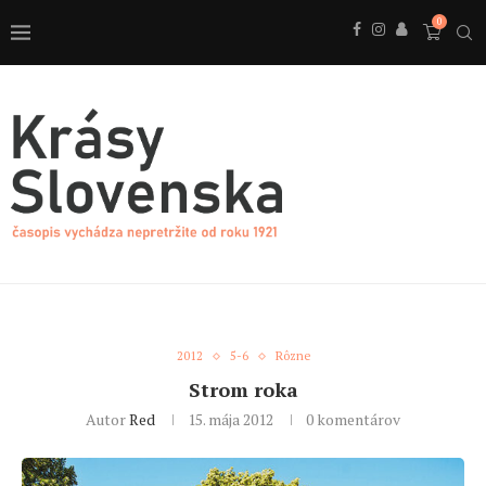
0
2012
5-6
Rôzne
Strom roka
Autor
Red
15. mája 2012
0 komentárov